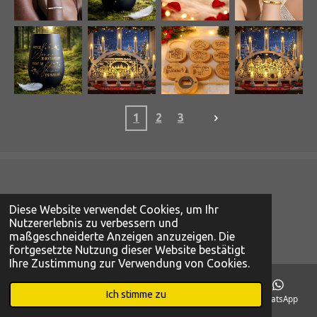
1
2
3
Diese Website verwendet Cookies, um Ihr
F
I
P
W
Nutzererlebnis zu verbessern und
a
n
i
h
maßgeschneiderte Anzeigen anzuzeigen. Die
© 2023 - 2026 AnKo Design
c
s
n
a
fortgesetzte Nutzung dieser Website bestätigt
e
t
t
t
Ihre Zustimmung zur Verwendung von Cookies.
b
a
e
s
o
g
r
A
Ich stimme zu
E-Mail
Telefon
Karte
Facebook
WhatsApp
o
r
e
p
k
a
s
p